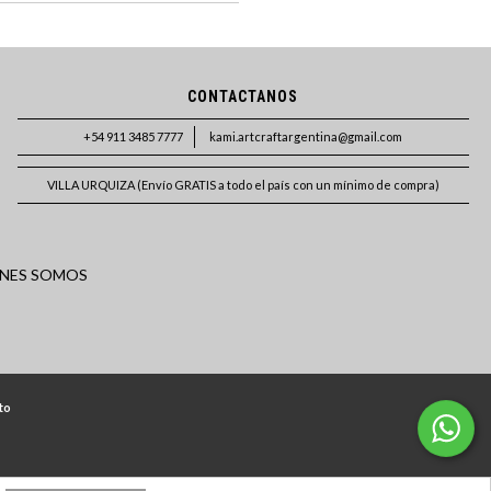
CONTACTANOS
+54 911 3485 7777
kami.artcraftargentina@gmail.com
VILLA URQUIZA (Envío GRATIS a todo el país con un mínimo de compra)
NES SOMOS
to