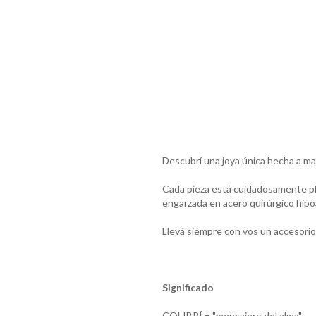
Descubrí una joya única hecha a man
Cada pieza está cuidadosamente pleg
engarzada en acero quirúrgico hipo
Llevá siempre con vos un accesorio
Significado
COLIBRÍ = "mensajero del alma"