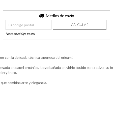
Entregas para el CP:
Medios de envío
CAMBIAR CP
CALCULAR
No sé mi código postal
o con la delicada técnica japonesa del origami.
ada en papel orgánico, luego bañada en vidrio líquido para realzar su bel
alergénico.
 que combina arte y elegancia.