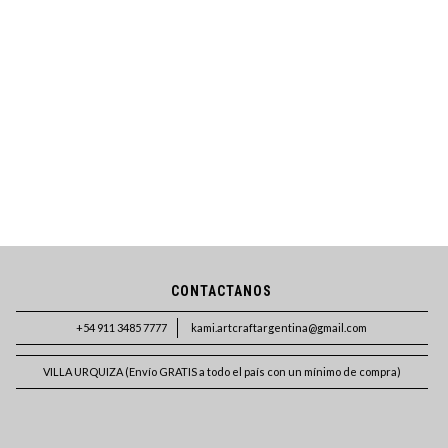
CONTACTANOS
+54 911 3485 7777
kami.artcraftargentina@gmail.com
VILLA URQUIZA (Envío GRATIS a todo el país con un mínimo de compra)