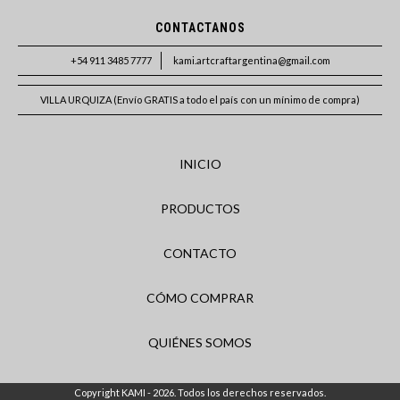
CONTACTANOS
+54 911 3485 7777
kami.artcraftargentina@gmail.com
VILLA URQUIZA (Envío GRATIS a todo el país con un mínimo de compra)
INICIO
PRODUCTOS
CONTACTO
CÓMO COMPRAR
QUIÉNES SOMOS
Copyright KAMI - 2026. Todos los derechos reservados.