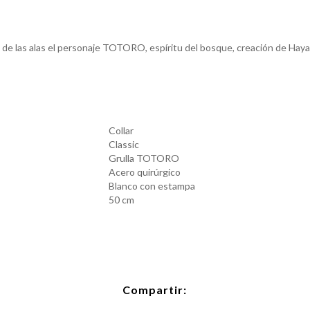
 de las alas el personaje TOTORO, espíritu del bosque, creación de Haya
Collar
Classic
Grulla TOTORO
Acero quirúrgico
Blanco con estampa
50 cm
Compartir: