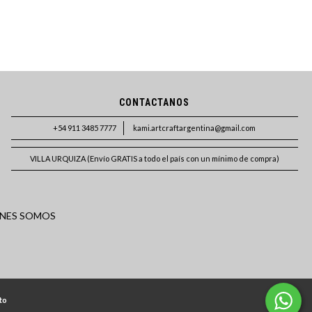
CONTACTANOS
+54 911 3485 7777
kami.artcraftargentina@gmail.com
VILLA URQUIZA (Envío GRATIS a todo el país con un mínimo de compra)
NES SOMOS
to