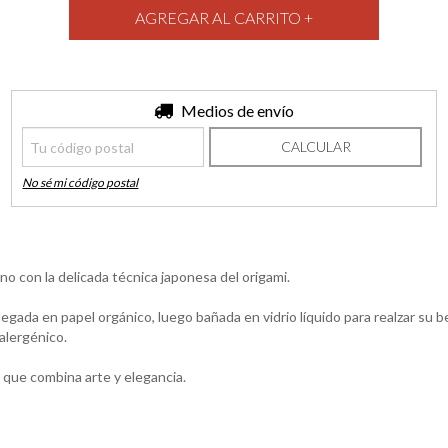
Entregas para el CP:
Medios de envío
CAMBIAR CP
CALCULAR
No sé mi código postal
o con la delicada técnica japonesa del origami.
ada en papel orgánico, luego bañada en vidrio líquido para realzar su bel
alergénico.
 que combina arte y elegancia.