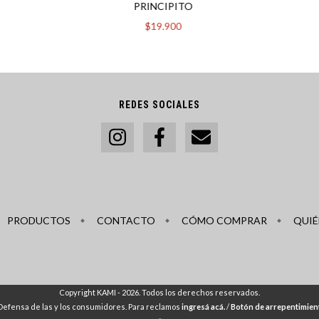
PRINCIPITO
$19.900
REDES SOCIALES
PRODUCTOS
CONTACTO
CÓMO COMPRAR
QUIÉ
Copyright KAMI - 2026. Todos los derechos reservados.
Defensa de las y los consumidores. Para reclamos
ingresá acá.
/
Botón de arrepentimien