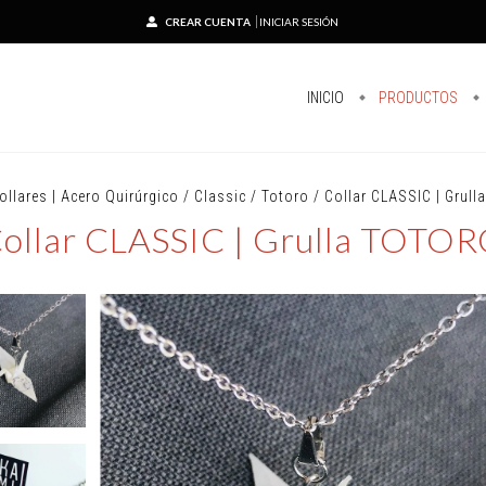
CREAR CUENTA
INICIAR SESIÓN
INICIO
PRODUCTOS
ollares | Acero Quirúrgico
/
Classic
/
Totoro
/
Collar CLASSIC | Grul
ollar CLASSIC | Grulla TOTO