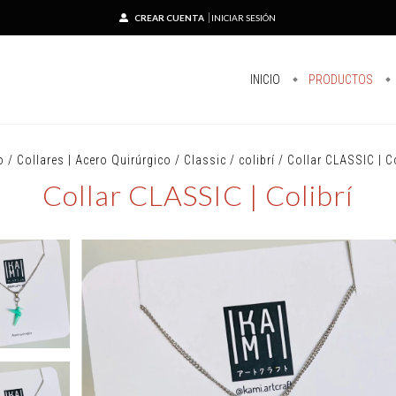
CREAR CUENTA
INICIAR SESIÓN
INICIO
PRODUCTOS
o
/
Collares | Acero Quirúrgico
/
Classic
/
colibrí
/
Collar CLASSIC | Co
Collar CLASSIC | Colibrí