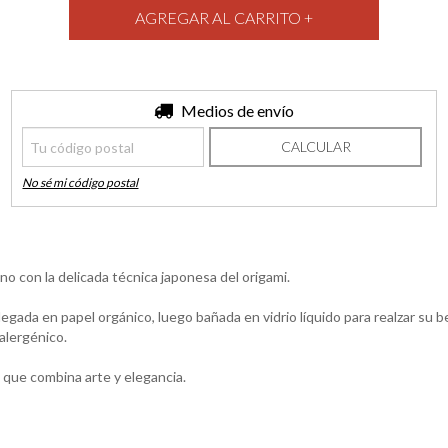
Entregas para el CP:
Medios de envío
CAMBIAR CP
CALCULAR
No sé mi código postal
o con la delicada técnica japonesa del origami.
ada en papel orgánico, luego bañada en vidrio líquido para realzar su bel
alergénico.
 que combina arte y elegancia.