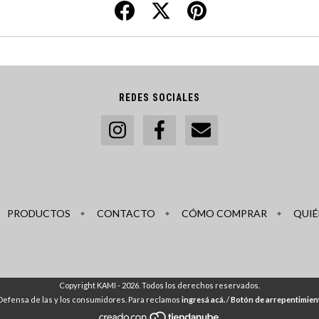
REDES SOCIALES
PRODUCTOS
CONTACTO
CÓMO COMPRAR
QUIÉ
Copyright KAMI - 2026. Todos los derechos reservados.
Defensa de las y los consumidores. Para reclamos
ingresá acá.
/
Botón de arrepentimien