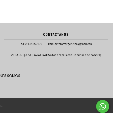
CONTACTANOS
+54 911 3485 7777
kami.artcraftargentina@gmail.com
VILLA URQUIZA (Envío GRATIS a todo el país con un mínimo de compra)
NES SOMOS
to