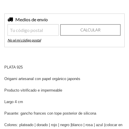
Entregas para el CP:
Medios de envío
CAMBIAR CP
CALCULAR
No sé mi código postal
PLATA 925
Origami artesanal con papel orgánico japonés
Producto vitrificado e impermeable
Largo 4 cm
Pasante: gancho frances con tope posterior de silicona
Colores: plateado | dorado | rojo | negro |blanco | rosa | azul (colocar en