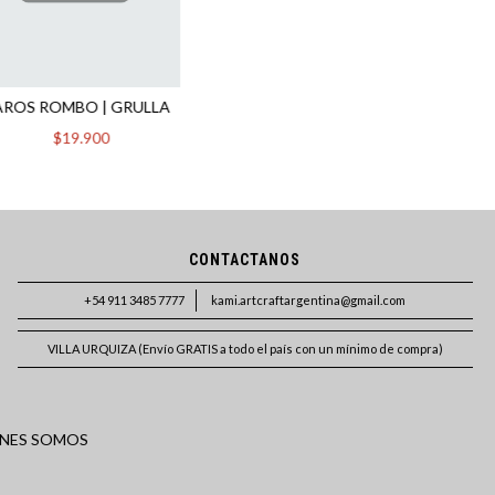
AROS ROMBO | GRULLA
$19.900
CONTACTANOS
+54 911 3485 7777
kami.artcraftargentina@gmail.com
VILLA URQUIZA (Envío GRATIS a todo el país con un mínimo de compra)
NES SOMOS