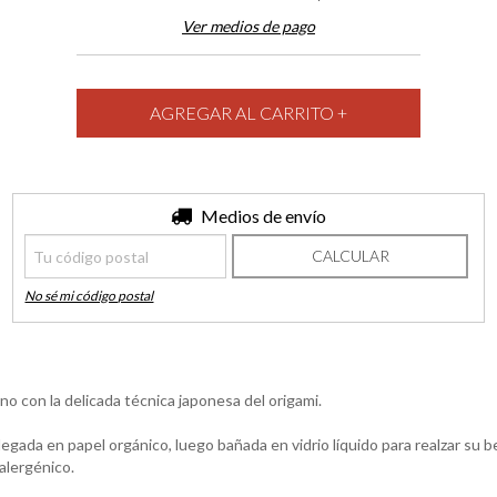
Ver medios de pago
Entregas para el CP:
Medios de envío
CAMBIAR CP
CALCULAR
No sé mi código postal
o con la delicada técnica japonesa del origami.
ada en papel orgánico, luego bañada en vidrio líquido para realzar su bel
alergénico.