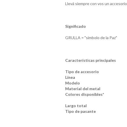
Llevá siempre con vos un accesorio
Significado
GRULLA = "símbolo de la Paz"
Características principales
Tipo de accesorio
Línea
Modelo
Material del metal
Colores disponibles*
Largo total
Tipo de pasante